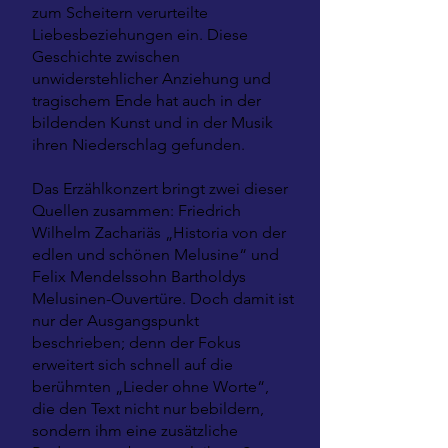
zum Scheitern verurteilte
Liebesbeziehungen ein. Diese
Geschichte zwischen
unwiderstehlicher Anziehung und
tragischem Ende hat auch in der
bildenden Kunst und in der Musik
ihren Niederschlag gefunden.
Das Erzählkonzert bringt zwei dieser
Quellen zusammen: Friedrich
Wilhelm Zachariäs „Historia von der
edlen und schönen Melusine“ und
Felix Mendelssohn Bartholdys
Melusinen-Ouvertüre. Doch damit ist
nur der Ausgangspunkt
beschrieben; denn der Fokus
erweitert sich schnell auf die
berühmten „Lieder ohne Worte“,
die den Text nicht nur bebildern,
sondern ihm eine zusätzliche