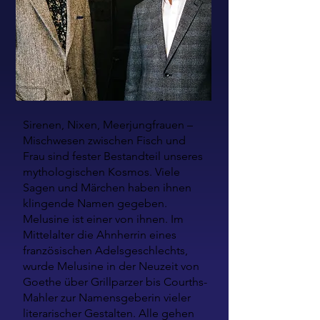
Sirenen, Nixen, Meerjungfrauen –
Mischwesen zwischen Fisch und
Frau sind fester Bestandteil unseres
mythologischen Kosmos. Viele
Sagen und Märchen haben ihnen
klingende Namen gegeben.
Melusine ist einer von ihnen. Im
Mittelalter die Ahnherrin eines
französischen Adelsgeschlechts,
wurde Melusine in der Neuzeit von
Goethe über Grillparzer bis Courths-
Mahler zur Namensgeberin vieler
literarischer Gestalten. Alle gehen