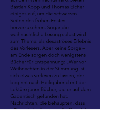
Bastian Kopp und Thomas Eicher
einiges auf, um die schwarzen
Seiten des frohen Festes
hervorzukehren. Sogar die
weihnachtliche Lesung selbst wird
zum Thema: als desaströses Erlebnis
des Vorlesers. Aber keine Sorge –
am Ende sorgen doch wenigstens
Bücher für Entspannung: „Wer vor
Weihnachten in der Stimmung ist,
sich etwas vorlesen zu lassen, der
beginnt nach Heiligabend mit der
Lektüre jener Bücher, die er auf dem
Gabentisch gefunden hat.
Nachrichten, die behaupten, dass
während der Festtage die Gewalt in
Ehen und Familien zunimmt, treffen
nur zum Teil zu. Denn Leser haben
gar keine Zeit, sich mit Partnern
oder Familienangehörigen