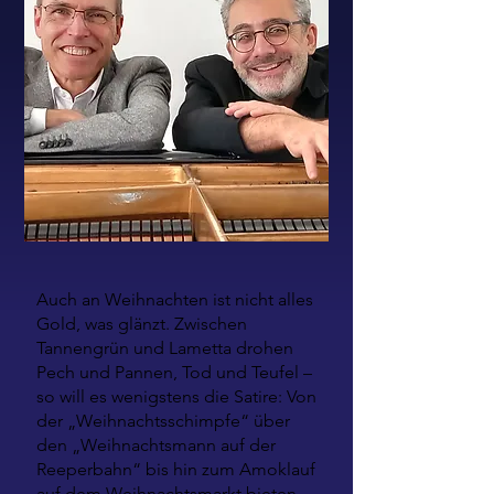
Auch an Weihnachten ist nicht alles
Gold, was glänzt. Zwischen
Tannengrün und Lametta drohen
Pech und Pannen, Tod und Teufel –
so will es wenigstens die Satire: Von
der „Weihnachtsschimpfe“ über
den „Weihnachtsmann auf der
Reeperbahn“ bis hin zum Amoklauf
auf dem Weihnachtsmarkt bieten