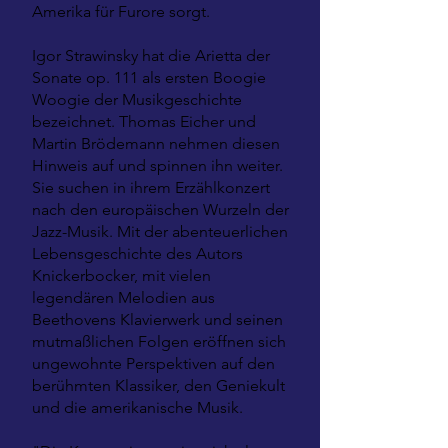
Amerika für Furore sorgt.
Igor Strawinsky hat die Arietta der
Sonate op. 111 als ersten Boogie
Woogie der Musikgeschichte
bezeichnet. Thomas Eicher und
Martin Brödemann nehmen diesen
Hinweis auf und spinnen ihn weiter.
Sie suchen in ihrem Erzählkonzert
nach den europäischen Wurzeln der
Jazz-Musik. Mit der abenteuerlichen
Lebensgeschichte des Autors
Knickerbocker, mit vielen
legendären Melodien aus
Beethovens Klavierwerk und seinen
mutmaßlichen Folgen eröffnen sich
ungewohnte Perspektiven auf den
berühmten Klassiker, den Geniekult
und die amerikanische Musik.