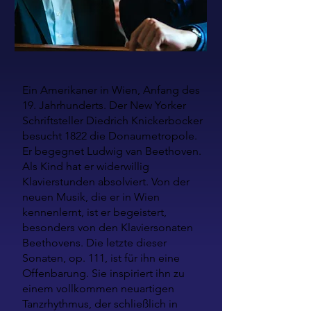
Ein Amerikaner in Wien, Anfang des
19. Jahrhunderts. Der New Yorker
Schriftsteller Diedrich Knickerbocker
besucht 1822 die Donaumetropole.
Er begegnet Ludwig van Beethoven.
Als Kind hat er widerwillig
Klavierstunden absolviert. Von der
neuen Musik, die er in Wien
kennenlernt, ist er begeistert,
besonders von den Klaviersonaten
Beethovens. Die letzte dieser
Sonaten, op. 111, ist für ihn eine
Offenbarung. Sie inspiriert ihn zu
einem vollkommen neuartigen
Tanzrhythmus, der schließlich in