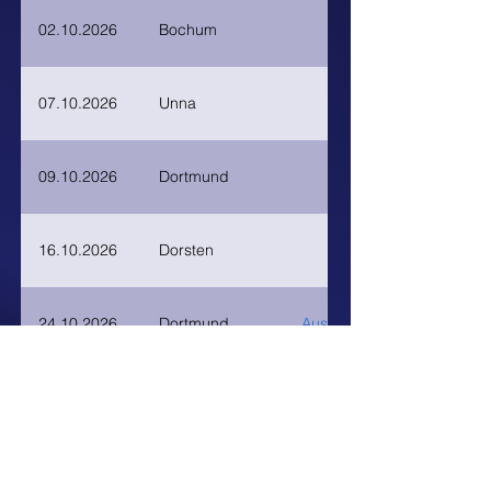
02.10.2026
Bochum
07.10.2026
Unna
09.10.2026
Dortmund
16.10.2026
Dorsten
24.10.2026
Dortmund
Auslandsgesellschaft.de
12.11.2026
Iserlohn
18.12.2026
Dortmund