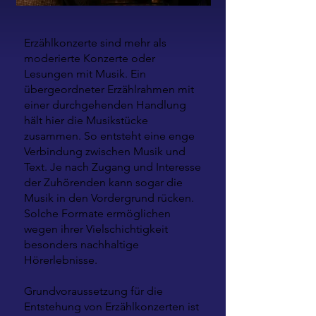
Erzählkonzerte sind mehr als
moderierte Konzerte oder
Lesungen mit Musik. Ein
übergeordneter Erzählrahmen mit
einer durchgehenden Handlung
hält hier die Musikstücke
zusammen. So entsteht eine enge
Verbindung zwischen Musik und
Text. Je nach Zugang und Interesse
der Zuhörenden kann sogar die
Musik in den Vordergrund rücken.
Solche Formate ermöglichen
wegen ihrer Vielschichtigkeit
besonders nachhaltige
Hörerlebnisse.
Grundvoraussetzung für die
Entstehung von Erzählkonzerten ist