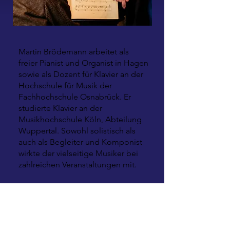
Martin Brödemann arbeitet als
freier Pianist und Organist in Hagen
sowie als Dozent für Klavier an der
Hochschule für Musik der
Fachhochschule Osnabrück. Er
studierte Klavier an der
Musikhochschule Köln, Abteilung
Wuppertal. Sowohl solistisch als
auch als Begleiter und Komponist
wirkte der vielseitige Musiker bei
zahlreichen Veranstaltungen mit.
Vielfach habe ich ihn im Rahmen
meiner Tätigkeit als Kulturmanager
organisatorisch unterstützt und ihn
in verschiedenen Formationen – vor