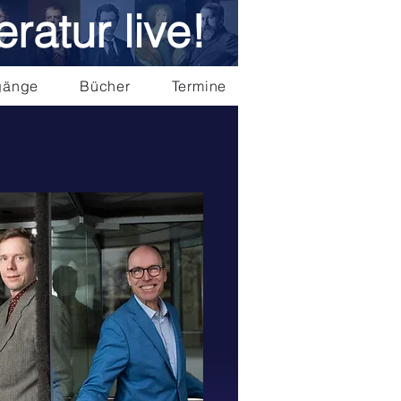
eratur live!
gänge
Bücher
Termine