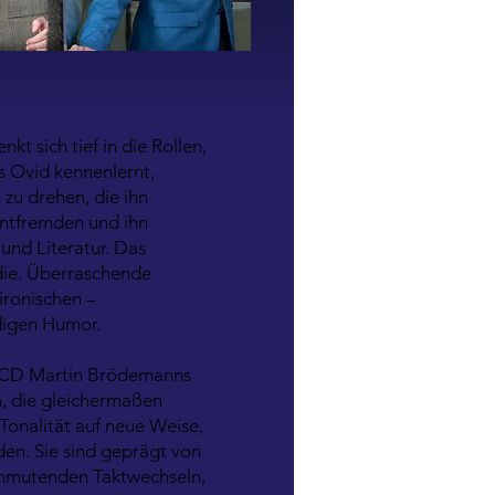
nkt sich tief in die Rollen,
s Ovid kennenlernt,
zu drehen, die ihn
 entfremden und ihn
und Literatur. Das
ödie. Überraschende
ironischen –
ndigen Humor.
e CD Martin Brödemanns
, die gleichermaßen
 Tonalität auf neue Weise,
den. Sie sind geprägt von
 anmutenden Taktwechseln,