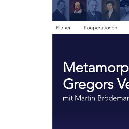
Eicher
Kooperationen
Metamorp
Gregors V
mit Martin Brödema