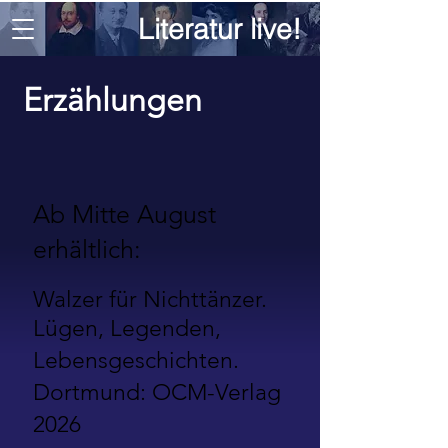
Literatur live!
Erzählungen
Ab Mitte August
erhältlich:
Walzer für Nichttänzer.
Lügen, Legenden,
Lebensgeschichten.
Dortmund: OCM-Verlag
2026